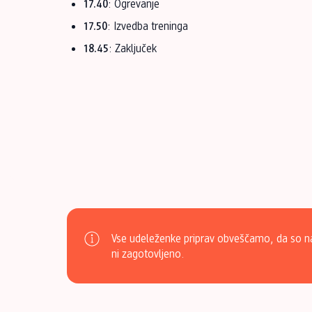
17.40
: Ogrevanje
17.50
: Izvedba treninga
18.45
: Zaključek
Vse udeleženke priprav obveščamo, da so na
ni zagotovljeno.