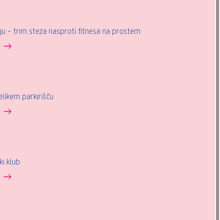
ju – trim steza nasproti fitnesa na prostem
elikem parkirišču
ki klub