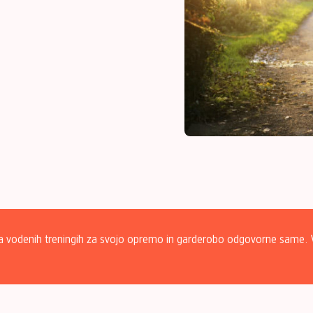
 vodenih treningih za svojo opremo in garderobo odgovorne same. Var