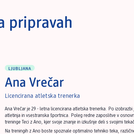
na pripravah
LJUBLJANA
Ana Vrečar
Licencirana atletska trenerka
Ana Vrečar je 29 - letna licencirana atletska trenerka. Po izobrazbi
atletinja in vsestranska športnica. Poleg redne zaposlitve v osnovn
treninge Teci z Ano, kjer svoje znanje in izkušnje deli s svojimi tekač
Na treningih z Ano boste spoznale optimalno tehniko teka, različn