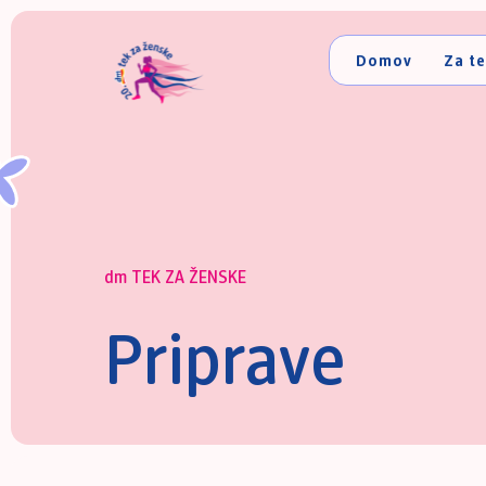
Domov
Za t
dm TEK ZA ŽENSKE
Priprave