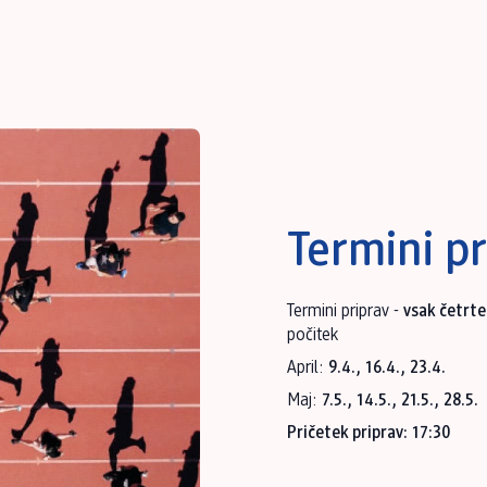
Termini pr
Termini priprav -
vsak četrte
počitek
April:
9.4., 16.4., 23.4.
Maj:
7.5., 14.5., 21.5., 28.5.
Pričetek priprav: 17:30