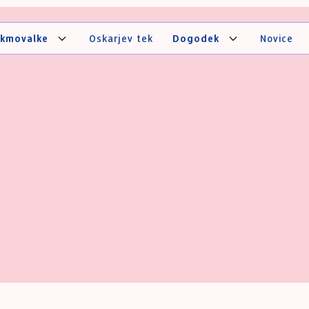
ekmovalke
Oskarjev tek
Dogodek
Novice