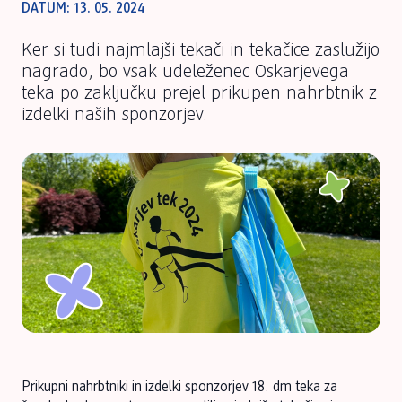
DATUM: 13. 05. 2024
Ker si tudi najmlajši tekači in tekačice zaslužijo
nagrado, bo vsak udeleženec Oskarjevega
teka po zaključku prejel prikupen nahrbtnik z
izdelki naših sponzorjev.
Prikupni nahrbtniki in izdelki sponzorjev 18. dm teka za