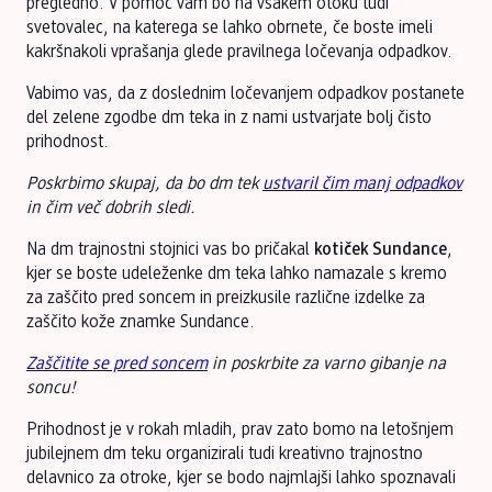
pregledno. V pomoč vam bo na vsakem otoku tudi
svetovalec, na katerega se lahko obrnete, če boste imeli
kakršnakoli vprašanja glede pravilnega ločevanja odpadkov.
Vabimo vas, da z doslednim ločevanjem odpadkov postanete
del zelene zgodbe dm teka in z nami ustvarjate bolj čisto
prihodnost.
Poskrbimo skupaj, da bo dm tek
ustvaril čim manj odpadkov
in čim več dobrih sledi.
Na dm trajnostni stojnici vas bo pričakal
kotiček Sundance
,
kjer se boste udeleženke dm teka lahko namazale s kremo
za zaščito pred soncem in preizkusile različne izdelke za
zaščito kože znamke Sundance.
Zaščitite se pred soncem
in poskrbite za varno gibanje na
soncu!
Prihodnost je v rokah mladih, prav zato bomo na letošnjem
jubilejnem dm teku organizirali tudi kreativno trajnostno
delavnico za otroke, kjer se bodo najmlajši lahko spoznavali