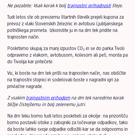
Ne pozabite: Vsak korak k bolj
trajnostni prihodnosti
šteje.
Tudi letos ste ob prevzemu štartnih številk prejeli kupona za
prevoz z vlaki Slovenskih železnic in avtobusi Ljubljanskega
potniškega prometa. Izkoristite ju in na dm tek pridite na
trajnosten način.
Poskrbimo skupaj za manj izpustov CO₂ in se do parka Tivoli
odpravimo z vlakom, avtobusom, kolesom ali peš; morda pa
do Tivolija kar pritečete.
Vsi, ki boste na dm tek prišli na trajnosten način, nas obiščite
na trajnostni stojnici in sodelovali boste v nagradni igri za
privlačne nagrade.
Z vsakim
trajnostnim prihodom
na dm tek naredimo korak
bližje čistejšemu in bolj zelenemu jutri.
Na dm teku bomo tudi letos poskrbeli za okolje: na prizorišču
bomo postavili otoke z zabojniki za ločevanje odpadkov, tako
da boste lahko svoje odpadke odložili kar se da odgovorno in